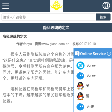
搜索
隐私玻璃的定义
隐私玻璃的定义
作者:
fanyu
资源:
www.glass.com.cn
发布:
2017-10-10
很多人看到隐私玻璃这个名称的时候心里都会默默os：
“这是什么鬼？”其实后排侧隐私玻璃，是指车两侧玻璃附有特
Sunny
殊涂层，令后排侧面所有窗户都为暗色，提高车内隐私性的
同时，更避免了阳光的照射。能让车内乘客拥有一个更安
Sunny
全、更舒适的车内环境。
金
这种配置在高档车和高档商务车上较为常见，然而随着
成本的下降，越来越多的亲民轿车也逐步应用了此项实用的
钢
配置。
Siri的