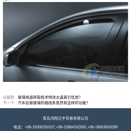
以前的 :
玻璃栈道碎裂技术特效太逼真引忧虑？
下一个 :
汽车后窗玻璃的细线条竟然有这样的功能？
青岛鸿翔泛宇贸易有限公司
电话：+86-18300250107,+86-15864262692,+86-18663659299