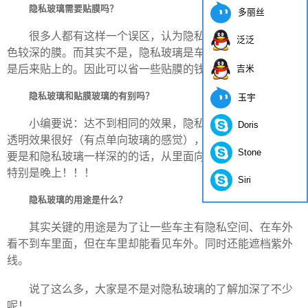
隐私玻璃需要贴膜吗？
多丽丝
很多人都有这样一个误区，认为隐私玻璃是贴的一种颜
泛泛
色较深的膜。而其实不是，隐私玻璃是车辆出厂时就的，不
吉米
是后来贴上的。因此可以省一些贴膜的钱哦！
隐私玻璃和贴膜玻璃的有别吗？
玉宇
小编要说：达不到相同的效果，隐私玻璃从里面向外看
Doris
透明效果很好（有点单向玻璃的感觉），而如果贴膜的颜色
Stone
要是和隐私玻璃一样深的的话，从里面向外看的效果很差，
特别是晚上！！！
Siri
隐私玻璃的用途是什么？
其实关键的用途是为了让一些车主有隐私空间、在车外
看不到车里面，但在车里却能看见车外。同时还能遮档紫外
线。
说了这么多，大家是不是对隐私玻璃的了解加深了不少
呢！