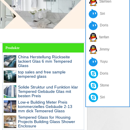
Stehlen
Siri
Doris
fanfan
Produkte
Jimmy
China Herstellung Rückseite
lackiert Glas 6 mm Tempered
Yuyu
Glass
top sales and free sample
Doris
tempered glass
Stone
Solide Struktur und Funktion klar
Tempered Gebäude Glas mit
besten Preis
Siri
Low-e Building Meter Preis
kommerzielles Gebäude 2-13
mm dick Tempered Glass
Tempered Glass for Housing
Projects Building Glass Shower
Enclosure