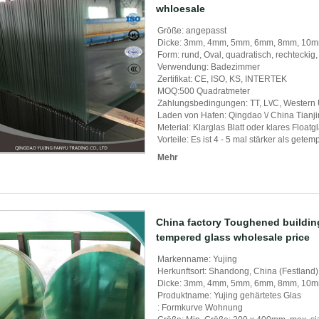
whloesale
Größe: angepasst
Dicke: 3mm, 4mm, 5mm, 6mm, 8mm, 10
Form: rund, Oval, quadratisch, rechteckig,
Verwendung: Badezimmer
Zertifikat: CE, ISO, KS, INTERTEK
MOQ:500 Quadratmeter
Zahlungsbedingungen: TT, L\/C, Western
Laden von Hafen: Qingdao \/ China Tianj
Meterial: Klarglas Blatt oder klares Float
Vorteile: Es ist 4 - 5 mal stärker als gete
Mehr
China factory Toughened building
tempered glass wholesale price
Markenname: Yujing
Herkunftsort: Shandong, China (Festland)
Dicke: 3mm, 4mm, 5mm, 6mm, 8mm, 10
Produktname: Yujing gehärtetes Glas
: Formkurve Wohnung