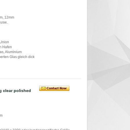
mm, 12mm
 usw..
 Union
in Hafen
glas, Aluminium
mperten Glas gleich dick
 clear polished
mm