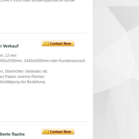
iz2440 x 3300 oder kundenspezifische Größe
m Verkauf
 mm, 12 mm
1650x2200mm, 2440x3300mm oder Kundenwunsch
n, Oberlichter, Geländer, etc.
tes Papier, eiserne Riemen
Bestätigung der Bestellung.
ierte flache