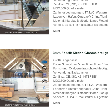
Verwendung: Badezimmer
Zertifikat: CE, ISO, KS, INTERTEK
MOQ:500 Quadratmeter
Zahlungsbedingungen: TT, L\/C, Western
Laden von Hafen: Qingdao \/ China Tianj
Meterial: Klarglas Blatt oder klares Float
Vorteile: Es ist 4 - 5 mal stärker als gete
Mehr
3mm Fabrik Kirche Glasmalerei ge
Größe: angepasst
Dicke: 3mm, 4mm, 5mm, 6mm, 8mm, 10
Form: rund, Oval, quadratisch, rechteckig,
Verwendung: Badezimmer
Zertifikat: CE, ISO, KS, INTERTEK
MOQ:500 Quadratmeter
Zahlungsbedingungen: TT, L\/C, Western
Laden von Hafen: Qingdao \/ China Tianj
Meterial: Klarglas Blatt oder klares Float
Vorteile: Es ist 4 - 5 mal stärker als gete
Mehr