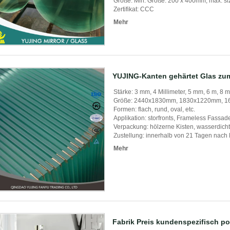
Größe: Min. Größe: 200 x 400mm, max. s
Zertifikat: CCC
Mehr
YUJING-Kanten gehärtet Glas zu
Stärke: 3 mm, 4 Millimeter, 5 mm, 6 m, 8
Größe: 2440x1830mm, 1830x1220mm, 
Formen: flach, rund, oval, etc.
Applikation: storfronts, Frameless Fassade
Verpackung: hölzerne Kisten, wasserdich
Zustellung: innerhalb von 21 Tagen nach 
Mehr
Fabrik Preis kundenspezifisch pol