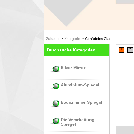
Zuhause
>
Kategorie
>
Gehärtetes Glas
Durchsuche Kategorien
1
2
Silver Mirror
Aluminium-Spiegel
Badezimmer-Spiegel
Die Verarbeitung
Spiegel