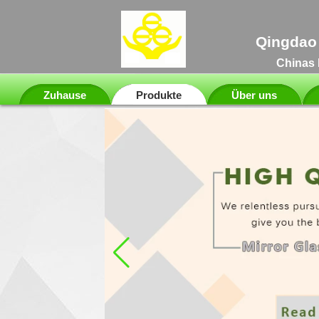
Qingdao 
Chinas 
Zuhause
Produkte
Über uns