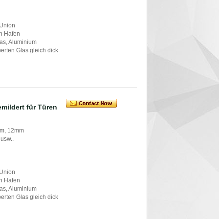
 Union
in Hafen
glas, Aluminium
mperten Glas gleich dick
mildert für Türen
mm, 12mm
 usw..
 Union
in Hafen
glas, Aluminium
mperten Glas gleich dick