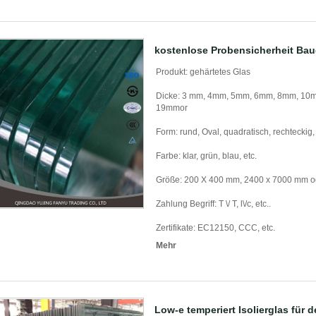
kostenlose Probensicherheit Bau
Produkt: gehärtetes Glas
Dicke: 3 mm, 4mm, 5mm, 6mm, 8mm, 10
19mmor
Form: rund, Oval, quadratisch, rechteckig,
Farbe: klar, grün, blau, etc.
Größe: 200 X 400 mm, 2400 x 7000 mm od
Zahlung Begriff: T \/ T, l\/c, etc..
Zertifikate: EC12150, CCC, etc.
Mehr
Low-e temperiert Isolierglas für 