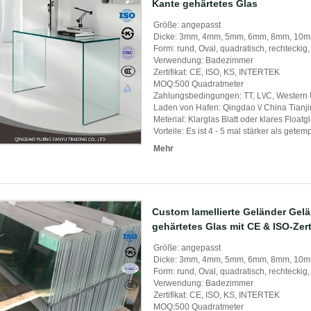
Kante gehärtetes Glas
Größe: angepasst
Dicke: 3mm, 4mm, 5mm, 6mm, 8mm, 10
Form: rund, Oval, quadratisch, rechteckig,
Verwendung: Badezimmer
Zertifikat: CE, ISO, KS, INTERTEK
MOQ:500 Quadratmeter
Zahlungsbedingungen: TT, L\/C, Western
Laden von Hafen: Qingdao \/ China Tianj
Meterial: Klarglas Blatt oder klares Float
Vorteile: Es ist 4 - 5 mal stärker als gete
Mehr
Custom lamellierte Geländer Gel
gehärtetes Glas mit CE & ISO-Zert
Größe: angepasst
Dicke: 3mm, 4mm, 5mm, 6mm, 8mm, 10
Form: rund, Oval, quadratisch, rechteckig,
Verwendung: Badezimmer
Zertifikat: CE, ISO, KS, INTERTEK
MOQ:500 Quadratmeter