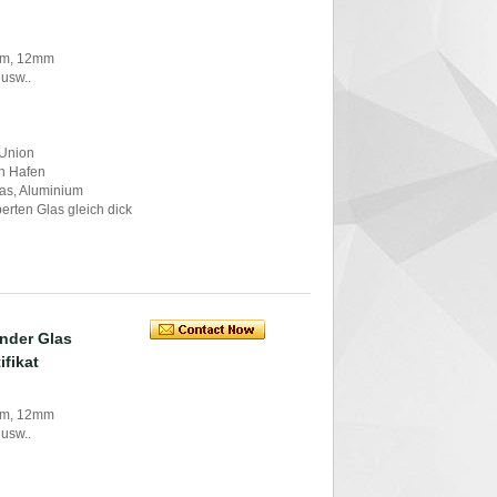
mm, 12mm
 usw..
 Union
in Hafen
glas, Aluminium
mperten Glas gleich dick
änder Glas
ifikat
mm, 12mm
 usw..