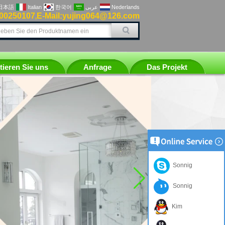
日本語
Italian
한국어
عربى
Nederlands
300250107
E-Mail:yujing064@126.com
,
tieren Sie uns
Anfrage
Das Projekt
Sonnig
Sonnig
Kim