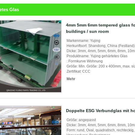
etes Glas
4mm 5mm 6mm tempered glass fo
buildings / sun room
Markenname: Yujing
Herkunftsort: Shandong, China (Festland)
Dicke: 3mm, 4mm, 5mm, 6mm, 8mm, 10
Produktname: Yujing gehärtetes Glas
: Formkurve Wohnung
Größe: Min. Größe: 200 x 400mm, max. s
Zertifikat: CCC
Mehr
Doppelte ESG Verbundglas mit ho
Größe: angepasst
Dicke: 3mm, 4mm, 5mm, 6mm, 8mm, 10
Form: rund, Oval, quadratisch, rechteckig,