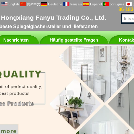
English
简体中文
Deutsche
français
Español
português
86-18
Hongxiang Fanyu Trading Co., Ltd.
beste Spiegelglashersteller und -lieferanten
Nachrichten
Häufig gestellte Fragen
Kontak