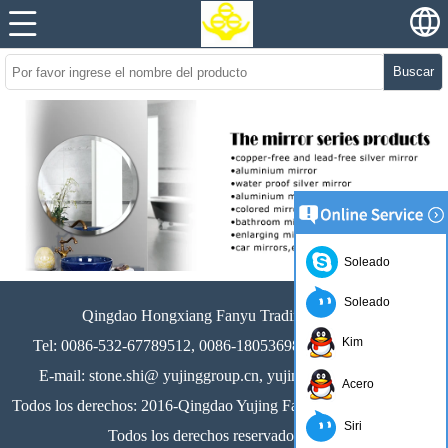
Buscar
Soleado
Soleado
Qingdao Hongxiang Fanyu Trading Co., Ltd
Kim
Tel: 0086-532-67789512, 0086-18053698398,18300250107
E-mail: stone.shi@ yujinggroup.cn, yujing064 @ 126.com
Acero
Todos los derechos: 2016-Qingdao Yujing Fanyu Trading Co., Ltd.
Siri
Todos los derechos reservados 51.La