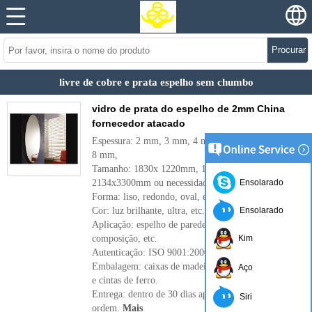
Procurar
livre de cobre e prata espelho sem chumbo
vidro de prata do espelho de 2mm China
fornecedor atacado
Espessura: 2 mm, 3 mm, 4 mm, 5 mm, 6 mm,
8 mm,
Tamanho: 1830x 1220mm, 1650x2200mm, ',
2134x3300mm ou necessidade do cliente.
Ensolarado
Forma: liso, redondo, oval, etc.
Cor: luz brilhante, ultra, etc.
Ensolarado
Aplicação: espelho de parede, espelho da
composição, etc.
Kim
Autenticação: ISO 9001:2000
Embalagem: caixas de madeira, papel impermeável
Aço
e cintas de ferro.
Entrega: dentro de 30 dias após a confirmação da
Siri
ordem.
Mais