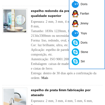
Doris
espelho redondo da prata da parede com
Fanfan
qualidade superior
Espessura: 2 mm, 3 mm, 4 mm, 5 mm, 6 mm,
Jimmy
8 mm,
Tamanho: 1830x 1220mm, 1650x2200mm, ',
Yuyu
2134x3300mm ou necessidade do cliente.
Forma: liso, redondo, oval, etc.
Doris
Cor: luz brilhante, ultra, etc.
Aplicação: espelho de parede, espelho da
Stone
composição, etc.
Autenticação: ISO 9001:2000
Siri
Embalagem: caixas de madeira, papel impermeável
e cintas de ferro.
Entrega: dentro de 30 dias após a confirmação da
ordem.
Mais
espelho de prata 6mm fabricação por
atacado
Espessura: 2 mm, 3 mm, 4 mm, 5 mm, 6 mm,