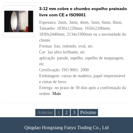
3-12 mm cobre e chumbo espelho prateado
livre com CE e ISO9001
Espessura: 2mm, 3mm, 4mm, 5mm, 6mm, 8mm,
Tamanho: 1830x1220mm, 1650x2200mm,
1830x2440mm, 2134x3300mm ou a necessidade do
cliente.
Formas: liso, redondo, oval, etc.
Cor: luz ultra brilhante, etc.
aplicação: parede, espelho, espelho de maquiagem,
etc.
Certificação: ISO 9001: 2000
Embalagem: caixas de madeira, papel impermeável
e cintas de ferro.
Entrega: no prazo de 30 dias após a confirmação da
ordem.
Mais
Anterior
1
2
3
Próximo
Qingdao Hongxiang Fanyu Trading Co., Ltd