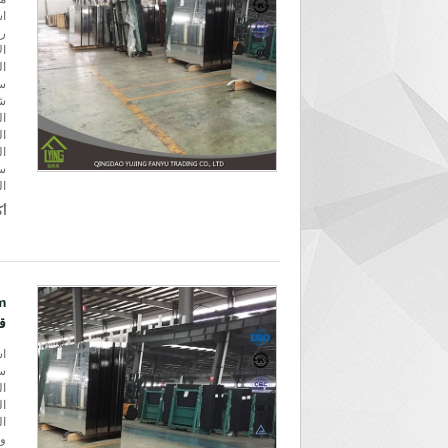
اس
رق
ال
ال
سم
شهادة
ال
ا
ال
سعر
ال
أك
ق
اس
سمك: 
الحجم: 72 ب
ال
ال
وق