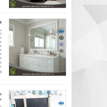
ال
مك
ال
ال
ال
ال
ال
ال
ال
فوب
شر
أك
l
r
d)