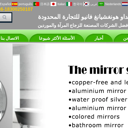
Nederlands
عربى
한국어
Italian
日本語
português
Español
86-18300250107
او هونغشيانغ فانيو للتجارة المحدودة
فضل الشركات المصنعة للزجاج المرآة والموردين
حن
أخبار
الأسئلة الأكثر شيوعا
الاتصال بنا