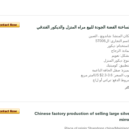
ساخنة الفضة الجودة للبيع مراه المنزل والديكور الفندقي
ان المنشا: شاندونغ ، الصين
اسم التجاري: الST006
استخدام: ديكور
مادة: الزجاج
شكل: تعويم
نوع: ديكور المنزل
تطبيق: كوميتيك
ميزة: صقل الحافة الناعمة
 السعر: US $2.3-3.6/متر مربع
وط الدفع: تي/تي أو ل/ج
ثر
Chinese factory production of selling large silve
mirro
Place of origin:Shandong,china(Mainlan