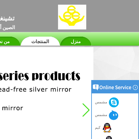
تشينغد
الصين أ
منزل
المنتجات
من ن
مشمس
مشمس
كيم