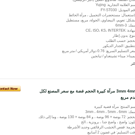
م العلامة التجارية: Yujing
م الموديل: FY-ST030
استعمال: مستحضرات التجميل ، مرآة الحائط
شكل: تعويم، البيضاوي، الجولة، مربع، مستطيل
ك: 3-6mm
: CE، ISO، KS، INTERTEK
نوع: بدون إطار
لحجم: حسب الطلب
تطبيق: الجدار الديكور
 التسليم السريع: 0.76 دولار أمريكي / متر مربع
ميناء: ميناء تشينغداو / تيانجين
ثر
3mm 4mm مرآة كبيرة الحجم فضة مع سعر المصنع لكل
دم مربع
م المنتج: مرآة فضية كبيرة
3mm ، 4mm ، 5mm ، 6mm
وصة × 96 بوصة ، و 84 بوصة × 130 بوصة ، وما إلى ذلك.
لون: واضح ، واضح جدا ، برونزية ، الخ
حزمة: قفص الخشب الرقائقي وحديد الأشرطة
ت التسليم: في غضون 2 أسابيع