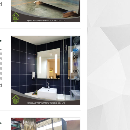
أك
مرآة
سمك: 6
الحجم: 3300mm
ال
ال
ال
ال
الت
أك
مرآ