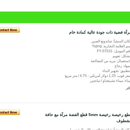
رآة فضية ذات جودة عالية كمادة خام
ان المنشأ: شاندونغ الصين
م العلامة التجارية: Yujing
م الموديل: FY-ST031
شكل: تعويم
استعمال: مزيد من المعالجة
مواد: زجاج
تطبيق: تجهيز البناء
وب: 1.25 دولار أمريكي - 4.75 / متر مربع
ناء: ميناء تشينغداو / تيانجين
ثر
قطع رخيصة رخيصة 5mm قطع الفضة مرآة مع حافة
شطوف
ان المنشأ: شاندونغ الصين (البر الرئيسي)