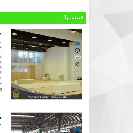
الفضة مرآة
م
مك
اس
رق
ال
ال
ال
ال
سعر ف
مي
أك
م
مك