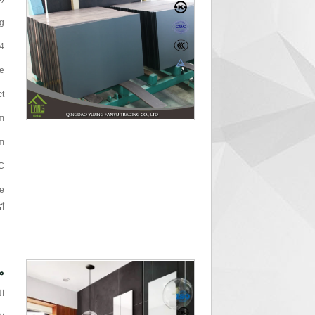
g
4
e
t
m
m
/C
ce
أك
م
ال