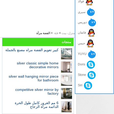
فولاذ
سيري
دوريس
فانفان
منزل، بيت
>
فئة
>
الفضة مرآة
منتجات
جيمي
كبير تعويم الفضة مراه مصنع بالجملة
YUYU
silver classic simple home
Doris
decorative mirrors
Stone
silver wall hanging mirror piece
for bathroom
Siri
competitive silver mirror by
factory
6 مم الغرور كامل طول الحرة
الدائمة مرآة الزجاج