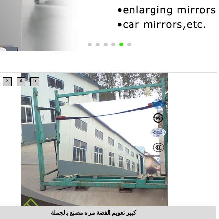
3
4
5
silver classic simple home decorative mirrors