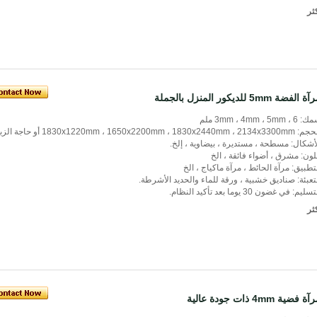
ثر
 الفضة 5mm للديكور المنزل بالجملة
3mm ، 4mm ، 5mm ،  ملم
1830x1220mm ، 1650x2200mm ، 1830x2440mm ، 2134x أو حاجة الزبون.
أشكال: مسطحة ، مستديرة ، بيضاوية ، إلخ.
لون: مشرق ، أضواء فائقة ، الخ
تطبيق: مرآة الحائط ، مرآة ماكياج ، الخ
تعبئة: صناديق خشبية ، ورقة للماء والحديد الأشرطة.
سليم: في غضون 30 يوما بعد تأكيد النظام.
ثر
ة فضية 4mm ذات جودة عالية