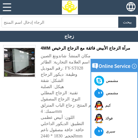
يبحث
زجاج
4MM مرآة الزجاج الأبيض فائقة مع الزجاج الرخيص
مكان المنشأ: شاندونغ الصين
اسم العلامة التجارية: الطائر
رقم الموديل: FY-ST028
وظيفة: ديكور الزجاج
الشكل: شقة
مشمس
هيكل: الصلبة
تقنية: الزجاج المطلي
مشمس
النوع: الزجاج المصقول
اسم المنتج: زجاج الباب المنزلق
كيم
سمك: 4mm
اللون: أبيض عظمى
فولاذ
التطبيق: الديكور الداخلي
حافة: حافة مصقول ناعم
سيري
الحجم: 1830 * 2440mm