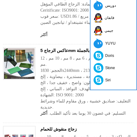
المادة: الزجاج الطافي المؤهل
دوريس
Ceritificate: ISO9001: 2008
سعر فوب: USD1.86 / متر مربع
فانفان
ميناء: ميناء تشينغداو / تيانجين الصين
جيمي
أكثر
YUYU
عاكس الزجاج 5mm بالجملة
Doris
السماكة: 4 مم ، 5 مم ، 6 مم ، 8 مم ، 10 مم ، 12
مم.
Stone
الحجم: 1830x2440mm ، 2134x3300mm ، إلخ.
الأشكال: مسطحة ، مستديرة ، بيضاوية ، إلخ.
Siri
اللون: واضح ، خفيف جدا ، الخ
الهدف: النوافذ ، المباني ، إلخ.
الشهادة: ISO 9001: 2000
التغليف: صناديق خشبية ، ورق مقاوم للماء وشرائط
حديدية.
التسليم: في غضون 30 يوما بعد تأكيد الطلب.
أكثر
زجاج منقوش للحمام
السماكة: 3 مم ، 4 مم ، 5 مم ، 6 مم ، 8 مم ، 10 مم