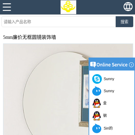
搜索
5mm廉价无框圆镜装饰墙
Sunny
Sunny
金
钢
Siri的