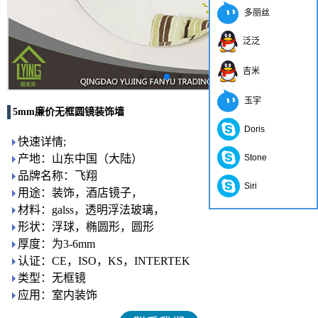
多丽丝
泛泛
吉米
玉宇
5mm廉价无框圆镜装饰墙
Doris
快速详情;
产地：山东中国（大陆）
Stone
品牌名称：飞翔
Siri
用途：装饰，酒店镜子，
材料：galss，透明浮法玻璃，
形状：浮球，椭圆形，圆形
厚度：为3-6mm
认证：CE，ISO，KS，INTERTEK
类型：无框镜
应用：室内装饰