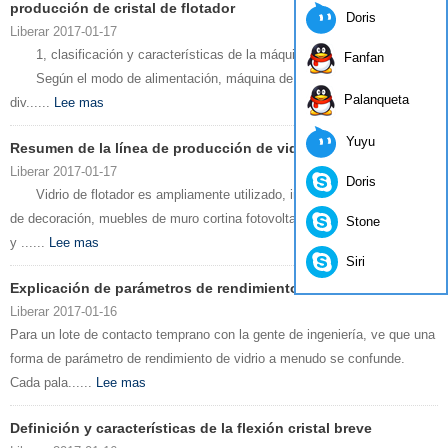
producción de cristal de flotador
Doris
Liberar 2017-01-17
1, clasificación y características de la máquina de alimentación
Fanfan
Según el modo de alimentación, máquina de alimentación puede
Palanqueta
div......
Lee mas
Yuyu
Resumen de la línea de producción de vidrio flotado
Liberar 2017-01-17
Doris
Vidrio de flotador es ampliamente utilizado, implica la construcción
de decoración, muebles de muro cortina fotovoltaico y electrodomésticos
Stone
y ......
Lee mas
Siri
Explicación de parámetros de rendimiento de vidrio
Liberar 2017-01-16
Para un lote de contacto temprano con la gente de ingeniería, ve que una
forma de parámetro de rendimiento de vidrio a menudo se confunde.
Cada pala......
Lee mas
Definición y características de la flexión cristal breve