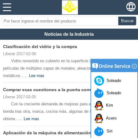
Buscar
Noticias de la Industria
Clasificación del vidrio y la compra
Liberar 2017-02-06
Vidrio revestido es cubierto en la superficie de la capa de vidrio o
películas de múltiples capas de metales, aleaciones y compuestos
metálicos......
Lee mas
Soleado
Comprar esas cuestiones a la puerta corrediza de vidrio
Soleado
Liberar 2017-02-05
Con la creciente demanda de mejoras para el hogar, un montón de
Kim
tienda tras otra, marca, cocina más, algunas de las tiendas con el fin de
Acero
obtene......
Lee mas
Siri
Aplicación de la máquina de alimentación en línea de