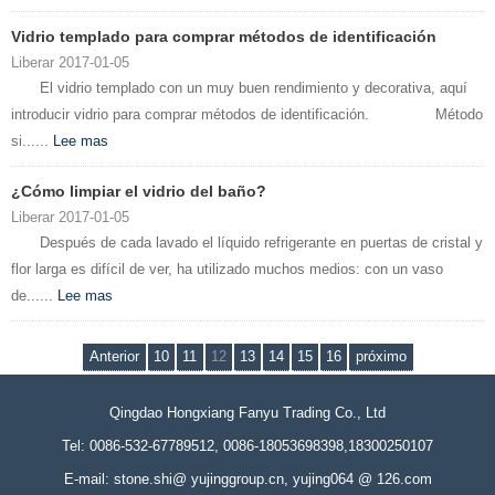
Vidrio templado para comprar métodos de identificación
Liberar 2017-01-05
El vidrio templado con un muy buen rendimiento y decorativa, aquí
introducir vidrio para comprar métodos de identificación. Método
si......
Lee mas
¿Cómo limpiar el vidrio del baño?
Liberar 2017-01-05
Después de cada lavado el líquido refrigerante en puertas de cristal y
flor larga es difícil de ver, ha utilizado muchos medios: con un vaso
de......
Lee mas
Anterior
10
11
12
13
14
15
16
próximo
Qingdao Hongxiang Fanyu Trading Co., Ltd
Tel: 0086-532-67789512, 0086-18053698398,18300250107
E-mail: stone.shi@ yujinggroup.cn, yujing064 @ 126.com