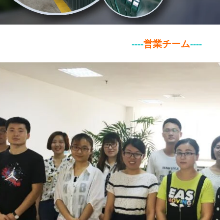
----
営業チーム
----