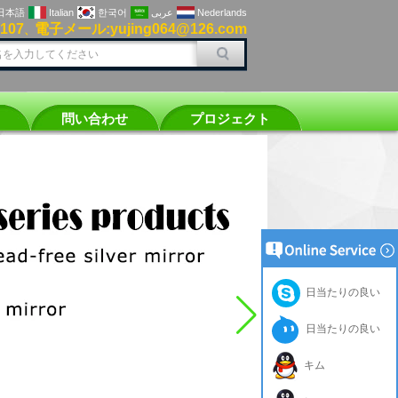
日本語
Italian
한국어
عربى
Nederlands
0107
電子メール:yujing064@126.com
、
問い合わせ
プロジェクト
日当たりの良い
日当たりの良い
キム