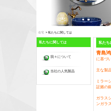
在宅
>
私たちに関しては
私たちに関しては
私たち
青島
我々について
に基づ
主な製
当社の人気製品
ミラー
証拠の
ガラス
ンガラ