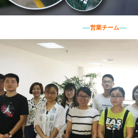
----
営業チーム
----