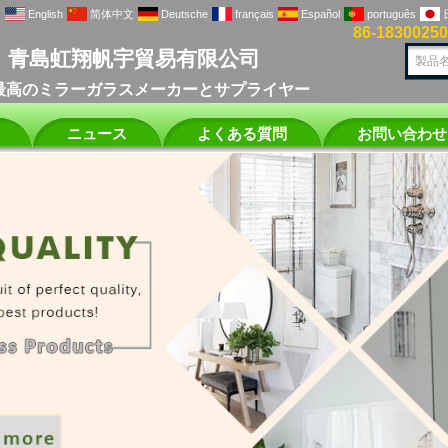
English
简体中文
Deutsche
français
Español
português
86-1830025
青島虹翔帆宇貿易有限公司
最高のミラーガラスメーカーとサプライヤー
ニュース
よくある質問
お問い合わせ