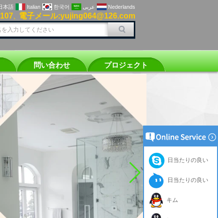
日本語
Italian
한국어
عربى
Nederlands
0107
電子メール:yujing064@126.com
、
問い合わせ
プロジェクト
日当たりの良い
日当たりの良い
キム