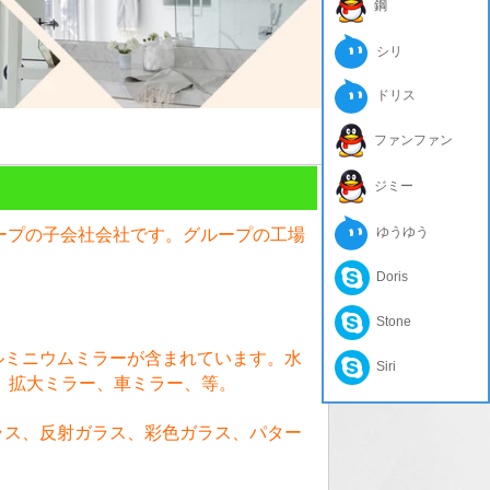
鋼
シリ
ドリス
ファンファン
ジミー
ゆうゆう
ループの子会社会社です。グループの工場
Doris
Stone
ルミニウムミラーが含まれています。水
Siri
、拡大ミラー、車ミラー、等。
ラス、反射ガラス、彩色ガラス、パター