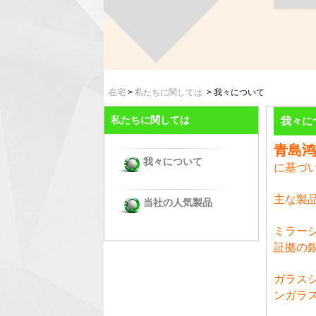
在宅
>
私たちに関しては
>
我々について
私たちに関しては
我々に
青島
我々について
に基づ
主な製
当社の人気製品
ミラー
証拠の
ガラス
ンガラ