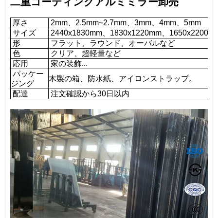
二重コーティングアルミミラー卸売
厚さ
2mm、2.5mm~2.7mm、3mm、4mm、5mm
サイズ
2440x1830mm、1830x1220mm、1650x2
形
フラット、ラウンド、オーバルなど
色
クリア、超軽量など
応用
家の装飾...
パッケー
木製の箱、防水紙、アイロンストラップ。
ジング
配達
注文確認から30日以内