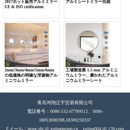
2017ホット販売アルミミラー
アルミシートミラー完成
CE & ISO cetification
2mm/3mm/4mm/5mm/6mm
工場製造業 1.5 mm アルミニ
の低価格の明確な浮遊物アル
ウムミラー、磨かれたアルミ
ミニウムミラー
ニウムミラーシート
青岛鸿翔泛宇贸易有限公司
電話番号：0086-532-67789512、0086-
18053698398,18300250107
Eメール：stone.shi @ yujinggroup.cn、yujing064 @ 126.com