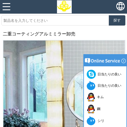
探す
二重コーティングアルミミラー卸売
日当たりの良い
日当たりの良い
キム
鋼
シリ