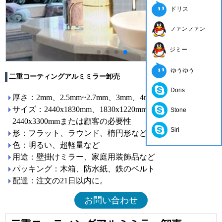
ドリス
ファンファン
ジミー
ゆうゆう
二重コーティングアルミミラー卸売
Doris
厚さ：2mm、2.5mm~2.7mm、3mm、4mm、5mm
サイズ：2440x1830mm、1830x1220mm、1650x2200mm、
Stone
2440x3300mmまたは顧客の必要性
Siri
形：フラット、ラウンド、楕円形など
色：明るい、超軽量など
用途：壁掛けミラー、家庭用装飾品など
パッキング：木箱、防水紙、鉄のベルト
配達：注文の21日以内に。
お問い合わせ