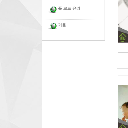
플 로트 유리
거울