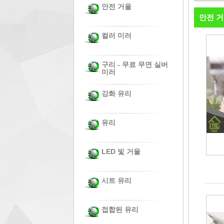
안전 거울
안전 
컬러 미러
구리 - 무료 무연 실버
미러
강화 유리
유리
LED 빛 거울
시트 유리
접합된 유리