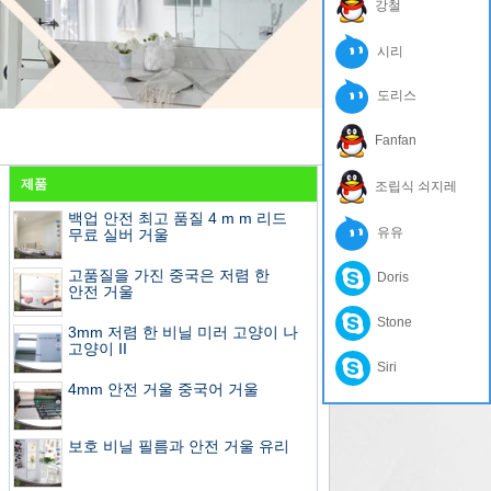
강철
시리
도리스
Fanfan
제품
조립식 쇠지레
백업 안전 최고 품질 4 m m 리드
유유
무료 실버 거울
고품질을 가진 중국은 저렴 한
Doris
안전 거울
Stone
3mm 저렴 한 비닐 미러 고양이 나
고양이 II
Siri
4mm 안전 거울 중국어 거울
보호 비닐 필름과 안전 거울 유리