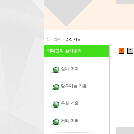
집
>
범주
>
안전 거울
카테고리 찾아보기
1
2
실버 미러
알루미늄 거울
욕실 거울
처리 미러