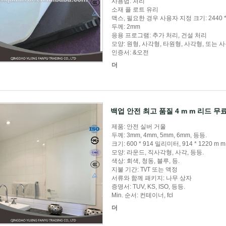
사용법: 처리
소재 플 로트 유리
맥스, 필요한 경우 사용자 지정 크기: 2440 *
두께: 2mm
응용 프로그램: 추가 처리, 건설 처리
모양: 원형, 사각형, 타원형, 사각형, 또는 
인증서: &오전
더
백업 안전 최고 품질 4 m m 리드 무
제품: 안전 실버 거울
두께: 3mm, 4mm, 5mm, 6mm, 등등.
크기: 600 * 914 밀리미터, 914 * 1220 m m, 
모양: 라운드, 직사각형, 사각, 등등.
색상: 회색, 청동, 블루, 등.
지불 기간: T\/T 또는 액정
서류와 함께 패키지: 나무 상자
증명서: TUV, KS, ISO, 등등.
Min. 순서: 컨테이너, fcl
더