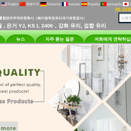
English
简体中文
Deutsche
français
Español
português
86-183
홍향판위무역유한회사（웨이팡옥정유리과기유한공사）
 은거 YJ, KS L 2406，강화 유리, 접합 유리
뉴스
자주 묻는 질문
저희에게 연락하