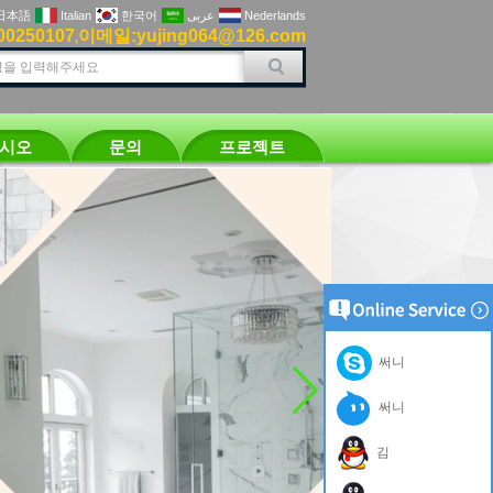
日本語
Italian
한국어
عربى
Nederlands
00250107
이메일:yujing064@126.com
,
십시오
문의
프로젝트
써니
써니
김