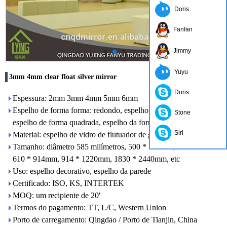
Doris
Fanfan
Jimmy
Yuyu
3mm 4mm clear float silver mirror
Doris
Espessura: 2mm 3mm 4mm 5mm 6mm
Espelho de forma forma: redondo, espelho de forma oval,
Stone
espelho de forma quadrada, espelho da forma de S, etc
Siri
Material: espelho de vidro de flutuador de grau
Tamanho: diâmetro 585 milímetros, 500 * 700mm,
610 * 914mm, 914 * 1220mm, 1830 * 2440mm, etc
Uso: espelho decorativo, espelho da parede
Certificado: ISO, KS, INTERTEK
MOQ: um recipiente de 20'
Termos do pagamento: TT, L/C, Western Union
Porto de carregamento: Qingdao / Porto de Tianjin, China