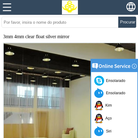
Procurar
3mm 4mm clear float silver mirror
Ensolarado
Ensolarado
Kim
Aço
Siri