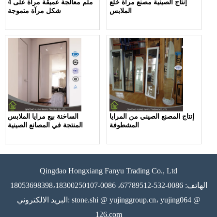
إنتاج الصينية مصنع مرآة خلع
4 ملم معالجة عميقة مرآة على
الملابس
شكل مرآة متموجة
إنتاج المصنع الصيني من المرايا
الساخنة بيع مرايا الملابس
المشطوفة
المنتجة في المصانع الصينية
Qingdao Hongxiang Fanyu Trading Co., Ltd
الهاتف: 0086-532-67789512، 0086-18053698398،18300250107
البريد الالكتروني: stone.shi @ yujinggroup.cn، yujing064 @
126.com