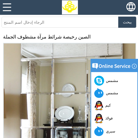
يبحث
الصين رخيصة شرائط مرآة مشطوف الجملة
مشمس
مشمس
كيم
فولاذ
سيري