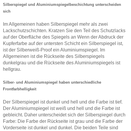
Silberspiegel und Aluminiumspiegelbeschichtung unterscheiden
sich
Im Allgemeinen haben Silberspiegel mehr als zwei
Lackschutzschichten. Kratzen Sie den Teil des Schutzlacks
auf der Oberfläche des Spiegels an Wenn der Abdruck der
Kupferfarbe auf der untersten Schicht ein Silberspiegel ist,
ist der Silberweiß-Proof ein Aluminiumspiegel. Im
Allgemeinen ist die Rückseite des Silberspiegels
dunkelgrau und die Rückseite des Aluminiumspiegels ist
hellgrau.
Silber- und Aluminiumspiegel haben unterschiedliche
Frontfarbhelligkeit
Der Silberspiegel ist dunkel und hell und die Farbe ist tief.
Der Aluminiumspiegel ist weiß und hell und die Farbe ist
gebleicht. Daher unterscheidet sich der Silberspiegel durch
Farbe: Die Farbe der Rückseite ist grau und die Farbe der
Vorderseite ist dunkel und dunkel. Die beiden Teile sind