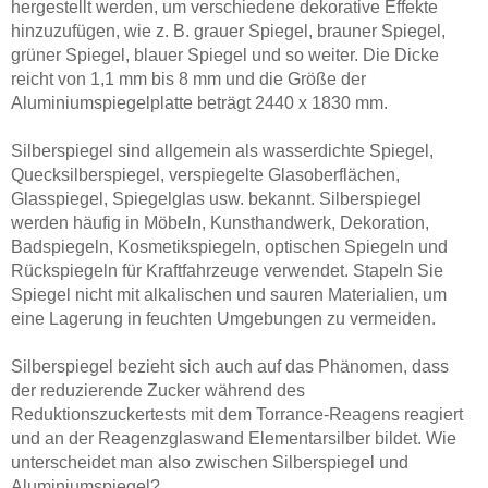
hergestellt werden, um verschiedene dekorative Effekte
hinzuzufügen, wie z. B. grauer Spiegel, brauner Spiegel,
grüner Spiegel, blauer Spiegel und so weiter. Die Dicke
reicht von 1,1 mm bis 8 mm und die Größe der
Aluminiumspiegelplatte beträgt 2440 x 1830 mm.
Silberspiegel sind allgemein als wasserdichte Spiegel,
Quecksilberspiegel, verspiegelte Glasoberflächen,
Glasspiegel, Spiegelglas usw. bekannt. Silberspiegel
werden häufig in Möbeln, Kunsthandwerk, Dekoration,
Badspiegeln, Kosmetikspiegeln, optischen Spiegeln und
Rückspiegeln für Kraftfahrzeuge verwendet. Stapeln Sie
Spiegel nicht mit alkalischen und sauren Materialien, um
eine Lagerung in feuchten Umgebungen zu vermeiden.
Silberspiegel bezieht sich auch auf das Phänomen, dass
der reduzierende Zucker während des
Reduktionszuckertests mit dem Torrance-Reagens reagiert
und an der Reagenzglaswand Elementarsilber bildet. Wie
unterscheidet man also zwischen Silberspiegel und
Aluminiumspiegel?