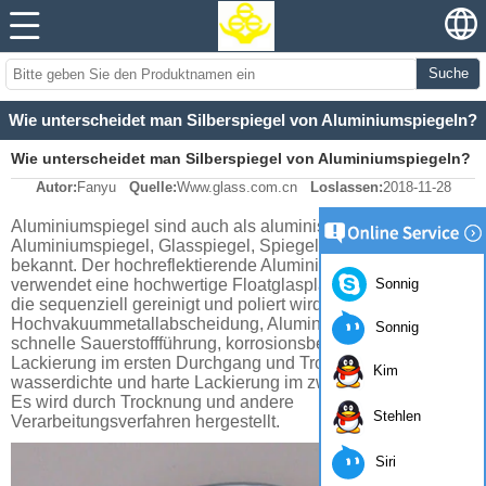
Suche
Wie unterscheidet man Silberspiegel von Aluminiumspiegeln?
Wie unterscheidet man Silberspiegel von Aluminiumspiegeln?
Autor:
Fanyu
Quelle:
Www.glass.com.cn
Loslassen:
2018-11-28
Aluminiumspiegel sind auch als aluminisierte Spiegel,
Aluminiumspiegel, Glasspiegel, Spiegelglas, Spiegelglas
bekannt. Der hochreflektierende Aluminiumspiegel
Sonnig
verwendet eine hochwertige Floatglasplatte als Originalfilm,
die sequenziell gereinigt und poliert wird,
Hochvakuummetallabscheidung, Aluminiumplattierung,
Sonnig
schnelle Sauerstoffführung, korrosionsbeständige
Lackierung im ersten Durchgang und Trocknung sowie
Kim
wasserdichte und harte Lackierung im zweiten Durchgang
Es wird durch Trocknung und andere
Stehlen
Verarbeitungsverfahren hergestellt.
Siri